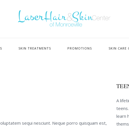
ES
SKIN TREATMENTS
PROMOTIONS
SKIN CARE 
TEE
A life
teens
learn 
voluptatem sequi nesciunt. Neque porro quisquam est,
themse