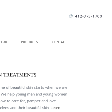
412-373-1700
CLUB
PRODUCTS
CONTACT
N TREATMENTS
time of beautiful skin starts when we are
. We help young men and young women
how to care for, pamper and love
lves and their beautiful skin.
Learn