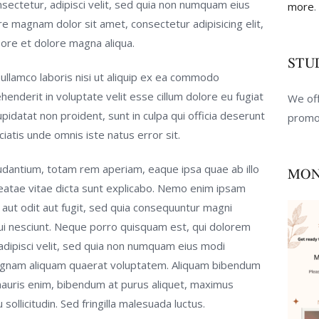
sectetur, adipisci velit, sed quia non numquam eius
more
.
e magnam dolor sit amet, consectetur adipisicing elit,
ore et dolore magna aliqua.
STU
ullamco laboris nisi ut aliquip ex ea commodo
henderit in voluptate velit esse cillum dolore eu fugiat
We off
upidatat non proident, sunt in culpa qui officia deserunt
promo
ciatis unde omnis iste natus error sit.
dantium, totam rem aperiam, eaque ipsa quae ab illo
MON
beatae vitae dicta sunt explicabo. Nemo enim ipsam
 aut odit aut fugit, sed quia consequuntur magni
ui nesciunt. Neque porro quisquam est, qui dolorem
adipisci velit, sed quia non numquam eius modi
magnam aliquam quaerat voluptatem. Aliquam bibendum
 mauris enim, bibendum at purus aliquet, maximus
sollicitudin. Sed fringilla malesuada luctus.